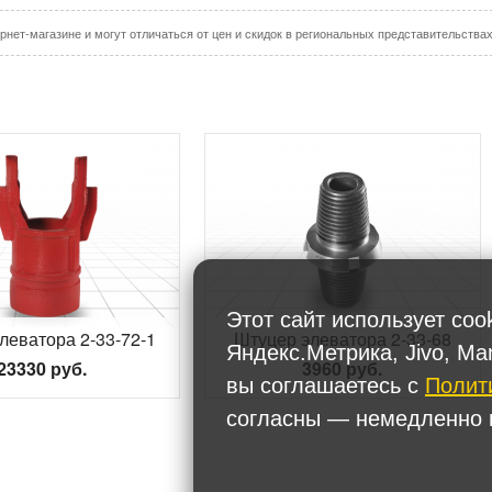
рнет-магазине и могут отличаться от цен и скидок в региональных представительства
Этот сайт использует coo
леватора 2-33-72-1
Штуцер элеватора 2-33-68
Яндекс.Метрика, Jivo, Ma
23330 руб.
3960 руб.
вы соглашаетесь с
Полит
согласны — немедленно п