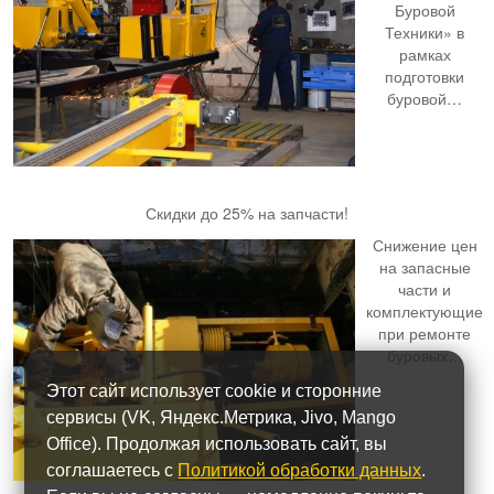
Буровой
Техники» в
рамках
подготовки
буровой…
Скидки до 25% на запчасти!
Снижение цен
на запасные
части и
комплектующие
при ремонте
буровых…
Этот сайт использует cookie и сторонние
сервисы (VK, Яндекс.Метрика, Jivo, Mango
Office). Продолжая использовать сайт, вы
соглашаетесь с
Политикой обработки данных
.