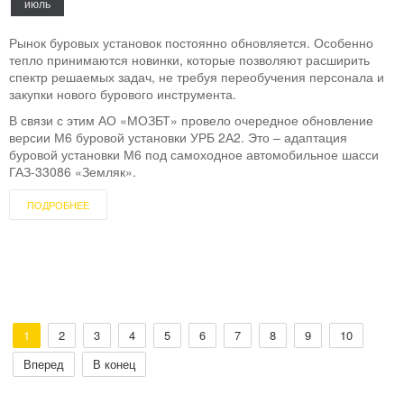
июль
Рынок буровых установок постоянно обновляется. Особенно
тепло принимаются новинки, которые позволяют расширить
спектр решаемых задач, не требуя переобучения персонала и
закупки нового бурового инструмента.
В связи с этим АО «МОЗБТ» провело очередное обновление
версии М6 буровой установки УРБ 2А2. Это – адаптация
буровой установки М6 под самоходное автомобильное шасси
ГАЗ-33086 «Земляк».
ПОДРОБНЕЕ
1
2
3
4
5
6
7
8
9
10
Вперед
В конец