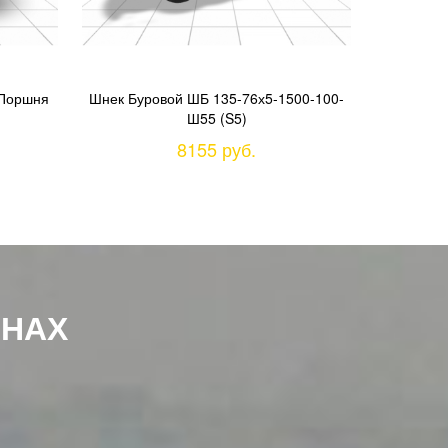
 Поршня
Шнек Буровой ШБ 135-76х5-1500-100-
Долото Лоп
Ш55 (S5)
8155 руб.
ОНАХ