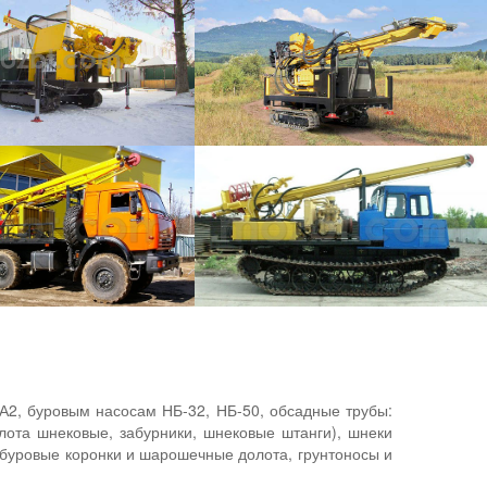
значена для бурения вертикальных и наклонных скважин
БУРОВАЯ УСТАНОВКА УРБ 2А-М6
БУРОВАЯ УСТАНОВКА МОЗБТ М4
БУРОВАЯ УСТАНОВКА УРБ 2-Д3
БУРОВАЯ УСТАНОВКА УРБ 4Т
А2, буровым насосам НБ-32, НБ-50, обсадные трубы:
лота шнековые, забурники, шнековые штанги), шнеки
 буровые коронки и шарошечные долота, грунтоносы и