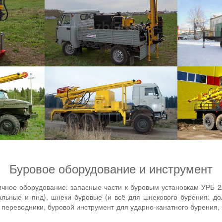
БУРОВАЯ УСТАНОВКА МОЗБТ М2
Предна
БУРОВАЯ УСТАНОВКА УРБ 2А-2М
Буровое оборудование и инструмент
ное оборудование: запасные части к буровым установкам УРБ 2
альные и пнд), шнеки буровые (и всё для шнекового бурения: до
, переводники, буровой инструмент для ударно-канатного бурения,