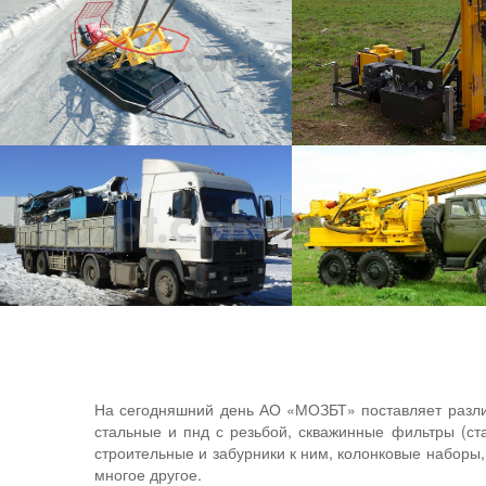
БУРОВАЯ УСТАНОВКА МОЗБТ УБШМ 1-13М
Буровая установка МОЗБТ УБШМ 1-13М отлично зарекомендовала себя в работе на заболоченной, пересеченной местности и лесных массивах.
БУРОВАЯ УСТАНОВКА МОЗБТ М1
БУРОВАЯ УСТАНОВКА МОЗБТ М20
Модульная, Многофункциональная, Мобильная
БУРОВАЯ УСТАНОВКА УРБ 2А-2
На сегодняшний день АО «МОЗБТ» поставляет различ
стальные и пнд с резьбой, скважинные фильтры (ст
строительные и забурники к ним, колонковые наборы
многое другое.