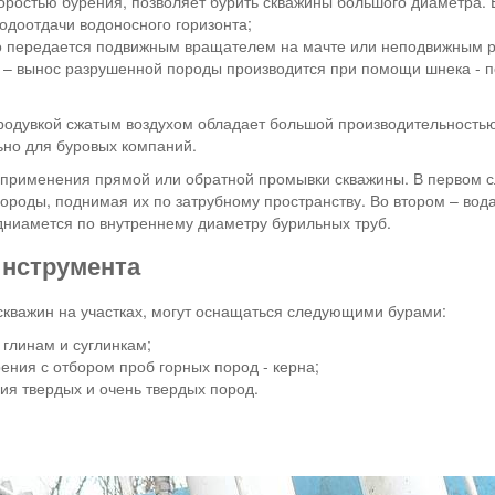
коростью бурения, позволяет бурить скважины большого диаметра. 
водоотдачи водоносного горизонта;
о передается подвижным вращателем на мачте или неподвижным 
 – вынос разрушенной породы производится при помощи шнека - п
родувкой сжатым воздухом обладает большой производительностью
ьно для буровых компаний.
 применения прямой или обратной промывки скважины. В первом с
ороды, поднимая их по затрубному пространству. Во втором – вод
одниамется по внутреннему диаметру бурильных труб.
нструмента
скважин на участках, могут оснащаться следующими бурами:
 глинам и суглинкам;
ения с отбором проб горных пород - керна;
ия твердых и очень твердых пород.