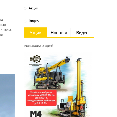
Акции
на
Видео
вные
ментом.
Акции
Новости
Bидеo
ий
Внимание акция!