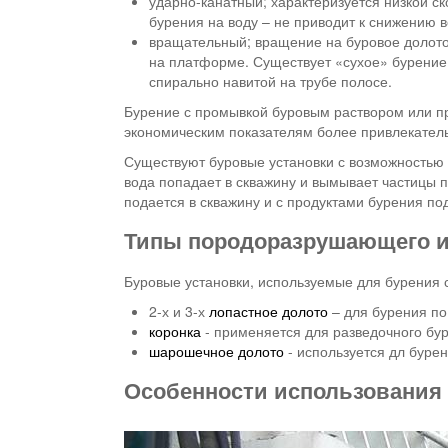
ударно-канатный; характеризуется низкой с
бурения на воду – не приводит к снижению 
вращательный; вращение на буровое долот
на платформе. Существует «сухое» бурение
спирально навитой на трубе полосе.
Бурение с промывкой буровым раствором или п
экономическим показателям более привлекател
Существуют буровые установки с возможностью
вода попадает в скважину и вымывает частицы п
подается в скважину и с продуктами бурения п
Типы породоразрушающего и
Буровые установки, используемые для бурения 
2-х и 3-х
лопастное долото
– для бурения по
коронка
- применяется для разведочного бур
шарошечное долото
- используется дл бурен
Особенности использования