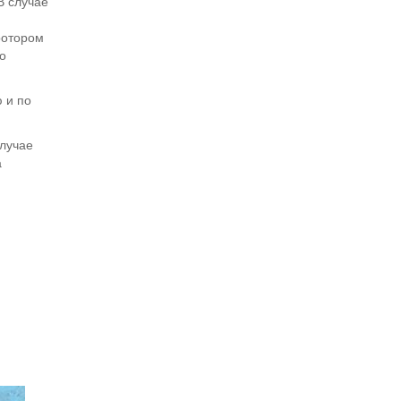
В случае
ротором
о
 и по
лучае
а