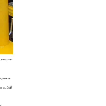
ссмотрим
оздания
на забой