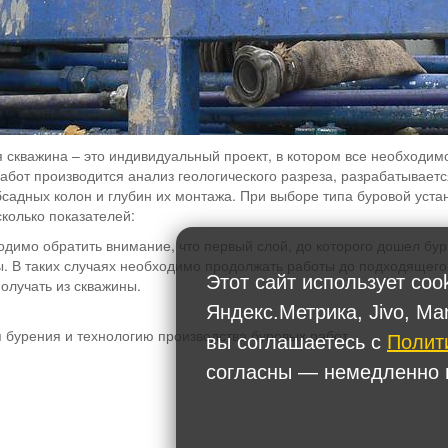
 скважина – это индивидуальный проект, в котором все необходим
абот производится анализ геологического разреза, разрабатываетс
садных колон и глубин их монтажа. При выборе типа буровой уста
колько показателей:
одимо обратить внимание, что первый слой, до которого дошел бур
. В таких случаях необходимо продолжать работы до подходящего
Этот сайт использует coo
получать из скважины.
Яндекс.Метрика, Jivo, Ma
 бурения и технологию производства буровых работ.
вы соглашаетесь с
Полит
согласны — немедленно п