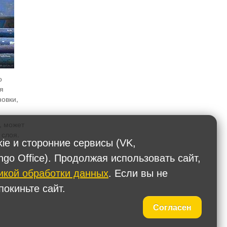
о
я
новки,
, может
 слоя.
kie и сторонние сервисы (VK,
ngo Office). Продолжая использовать сайт,
икой обработки данных
. Если вы не
окиньте сайт.
Согласен