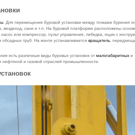
ановки
ты
. Для перемещения буровой установки между точками бурения о
р, вездеход, сани и т.п. На буровой платформе расположены осно
 насос или компрессор, пульт управления, лебедка, ящик с инстру
и обсадных труб. На мачте устанавливается
вращатель
, передающ
ения есть различные виды буровых установок от
малогабаритных
и
я нефтяной и газовой отраслей промышленности.
установок