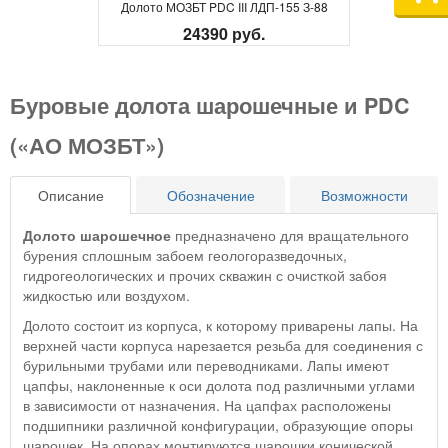
Долото МОЗБТ PDC III ЛДП-155 З-88
24390 руб.
Буровые долота шарошечные и PDC
(«АО МОЗБТ»)
Описание
Обозначение
Возможности
Долото шарошечное
предназначено для вращательного
бурения сплошным забоем геологоразведочных,
гидрогеологических и прочих скважин с очисткой забоя
жидкостью или воздухом.
Долото состоит из корпуса, к которому приварены лапы. На
верхней части корпуса нарезается резьба для соединения с
бурильными трубами или переводниками. Лапы имеют
цапфы, наклоненные к оси долота под различными углами
в зависимости от назначения. На цапфах расположены
подшипники различной конфигурации, образующие опоры
шарошек. На опорах монтируются шарошки конической