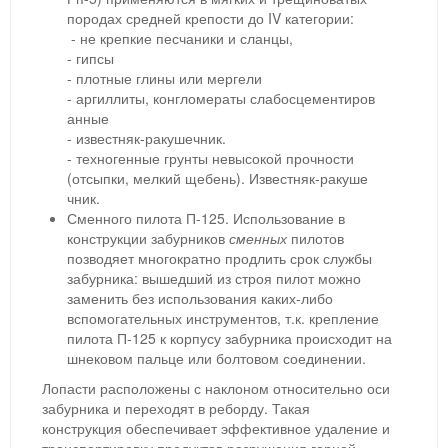
породах средней крепости до IV категории:
- не крепкие песчаники и сланцы,
- гипсы
- плотные глины или мергели
- аргиллиты, конгломераты слабосцементиров
анные
- известняк-ракуше
чник.
- техногенные грунты невысокой прочности
(отсыпки, мелкий щебень). Известняк-ракуше
чник.
Сменного пилота П-125. Использование в
конструкции забурников
сменных
пилотов
позводяет многократно продлить срок службы
забурника: вышедший из строя пилот можно
заменить без использования каких-либо
вспомогательных инструментов, т.к. крепление
пилота П-125 к корпусу забурника происходит на
шнековом пальце или болтовом соединении.
Лопасти расположены с наклоном относительно оси
забурника и переходят в реборду. Такая
конструкция обеспечивает эффективное удаление и