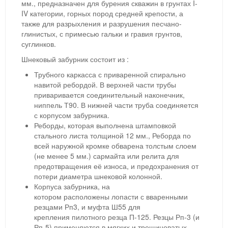
мм., предназначен для бурения скважин в грунтах I-
IV категории, горных пород средней крепости, а
также для разрыхления и разрушения песчано-
глинистых, с примесью гальки и гравия грунтов,
суглинков.
Шнековый забурник состоит из :
Трубного каркасса с приваренной спирально
навитой ребордой. В верхней части трубы
приваривается соединительный наконечник,
ниппель Т90. В нижней части труба соединяется
с корпусом забурника.
Реборды, которая выполнена штамповкой
стального листа толщиной 12 мм., Реборда по
всей наружной кромке обварена толстым слоем
(не менее 5 мм.) сармайта или релита для
предотвращения её износа, и предохранения от
потери диаметра шнековой колонной.
Корпуса забурника, на
котором расположены лопасти с вваренными
резцами Рп3, и муфта Ш55 для
крепления пилотного резца П-125. Резцы Рп-3 (и
Рп-5) применяются в мягких и трещиноватых