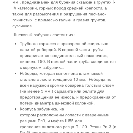
мм., предназначен для бурения скважин в грунтах I-
IV категории, горных пород средней крепости, а
также для разрыхления и разрушения песчано-
глинистых, с примесью гальки и гравия грунтов,
суглинков.
Шнековый забурник состоит из :
Трубного каркасса с приваренной спирально
навитой ребордой. В верхней части трубы
приваривается соединительный наконечник,
ниппель Т90. В нижней части труба соединяется
с корпусом забурника.
Реборды, которая выполнена штамповкой
стального листа толщиной 10 мм., Реборда по
всей наружной кромке обварена толстым слоем
(не менее 5 мм.) сармайта или релита для
предотвращения её износа, и предохранения от
потери диаметра шнековой колонной.
Корпуса забурника, на
котором расположены лопасти с вваренными
резцами Рп3, и муфта Ш55 для
крепления пилотного резца П-120. Резцы Рп-3 (и
Рп-5) применяются в мягких и трещиноватых