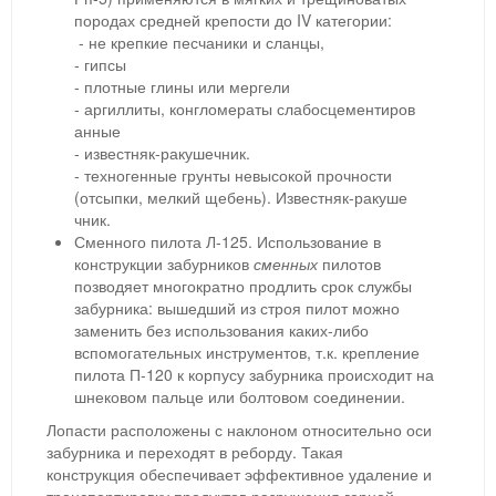
породах средней крепости до IV категории:
- не крепкие песчаники и сланцы,
- гипсы
- плотные глины или мергели
- аргиллиты, конгломераты слабосцементиров
анные
- известняк-ракуше
чник.
- техногенные грунты невысокой прочности
(отсыпки, мелкий щебень). Известняк-ракуше
чник.
Сменного пилота Л-125. Использование в
конструкции забурников
сменных
пилотов
позводяет многократно продлить срок службы
забурника: вышедший из строя пилот можно
заменить без использования каких-либо
вспомогательных инструментов, т.к. крепление
пилота П-120 к корпусу забурника происходит на
шнековом пальце или болтовом соединении.
Лопасти расположены с наклоном относительно оси
забурника и переходят в реборду. Такая
конструкция обеспечивает эффективное удаление и