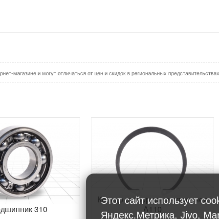
рнет-магазине и могут отличаться от цен и скидок в региональных представительства
Кольцо стопорное внутреннее
Этот сайт использует coo
дшипник 310
А110
Яндекс.Метрика, Jivo, Ma