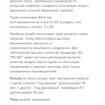
верхней части - фрезерный переводник П1,
котороый позволяет соединить колонковую трубу с
бурильной штангой (бурильной торубой).
Труба колонковая 89х5 мм.
изготавливается из стали Ст.45 (в редких, или
экстренных
случаях Ст.35).
Профиль резьбы колоноквых труб расчитан таким
образом, чтобы обеспечивать высокую
механическую прочность и
герметичность резьбового соединения. Для
обеспечения высокого качества продукции, АО
"МОЗБТ" ведет постоянный входной контроль
качества каждой партии трубы по несольким
параметрам и закупает заготовку труб только
проверенных производителей.
Резьба
на обоих концах труб внутренняя (муфта):
с одной стороны "под коронку" (длина резьбы 35
мм), с другой - "под фрезерный" переводник П1
(длина резьбы 45 мм).
Типы
резьбы: колонковая