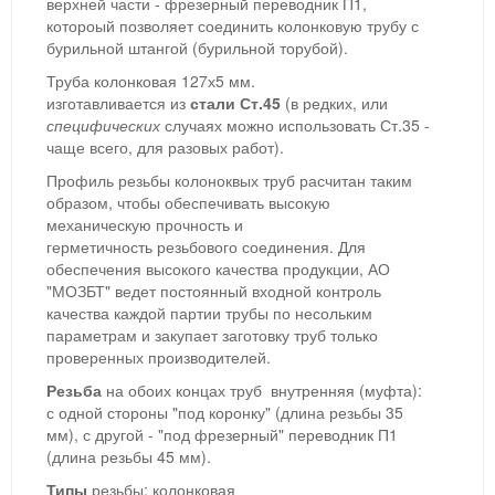
верхней части - фрезерный переводник П1,
котороый позволяет соединить колонковую трубу с
бурильной штангой (бурильной торубой).
Труба колонковая 127х5 мм.
изготавливается из
стали Ст.45
(в редких, или
специфических
случаях можно использовать Ст.35 -
чаще всего, для разовых работ).
Профиль резьбы колоноквых труб расчитан таким
образом, чтобы обеспечивать высокую
механическую прочность и
герметичность резьбового соединения. Для
обеспечения высокого качества продукции, АО
"МОЗБТ" ведет постоянный входной контроль
качества каждой партии трубы по несольким
параметрам и закупает заготовку труб только
проверенных производителей.
Резьба
на обоих концах труб внутренняя (муфта):
с одной стороны "под коронку" (длина резьбы 35
мм), с другой - "под фрезерный" переводник П1
(длина резьбы 45 мм).
Типы
резьбы: колонковая