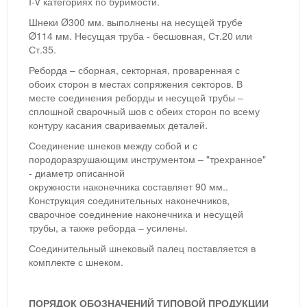
I-V категориях по буримости.
Шнеки Ø300 мм. выполнены на несущей трубе
Ø114 мм. Несущая труба - бесшовная, Ст.20 или
Ст.35.
Реборда – сборная, секторная, проваренная с
обоих сторон в местах сопряжения секторов. В
месте соединения реборды и несущей трубы –
сплошной сварочный шов с обеих сторон по всему
контуру касания свариваемых деталей.
Соединение шнеков между собой и с
породоразрушающим инструментом – "трехранное"
- диаметр описанной
окружности наконечника составляет 90 мм..
Конструкция соединительных наконечников,
сварочное соединение наконечника и несущей
трубы, а также реборда – усилены.
Соединительный шнековый палец поставляется в
комплекте с шнеком.
ПОРЯДОК
ОБОЗНАЧЕНИЙ ТИПОВОЙ ПРОДУКЦИИ