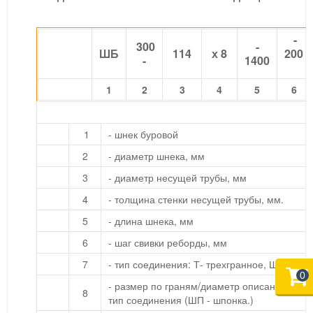
-
300
-
ШБ
114
х 8
200
-
1400
1
2
3
4
5
6
1
- шнек буровой
2
- диаметр шнека, мм
3
- диаметр несущей трубы, мм
4
- толщина стенки несущей трубы, мм.
5
- длина шнека, мм
6
- шаг свивки реборды, мм
7
- тип соединения: Т- трехгранное, Ш- шест
0
- размер по граням/диаметр описанной окру
8
тип соединения (ШП - шпонка.)