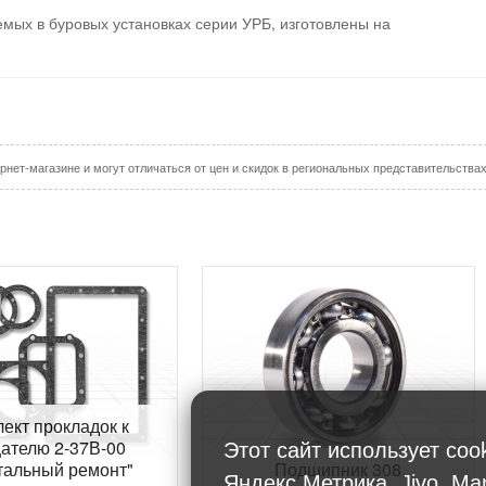
ых в буровых установках серии УРБ, изготовлены на
рнет-магазине и могут отличаться от цен и скидок в региональных представительства
ект прокладок к
ателю 2-37В-00
Этот сайт использует coo
тальный ремонт"
Подшипник 308
Яндекс.Метрика, Jivo, Ma