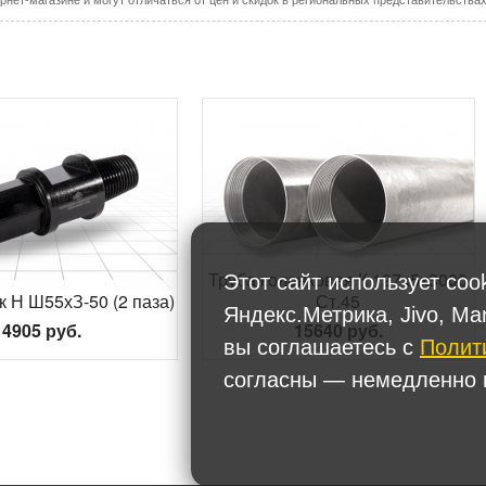
Труба колонковая К 127х5х3000
Этот сайт использует coo
 Н Ш55хЗ-50 (2 паза)
Ст.45
Яндекс.Метрика, Jivo, Ma
4905 руб.
15640 руб.
вы соглашаетесь с
Полит
согласны — немедленно п