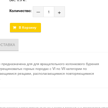
Количество:
ОСТАВКА
 предназначена для для вращательного колонкового бурения
рещиноватых горных породах с VI по VII категории по
ивающимися резцами, располагающимися повторяющимися
.
рнет-магазине и могут отличаться от цен и скидок в региональных представительства