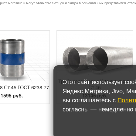
рнет-магазине и могут отличаться от цен и скидок в региональных представительства
Труба колонковая К 108х5х3000
Этот сайт использует coo
8 Ст.45 ГОСТ 6238-77
Ст.45
Яндекс.Метрика, Jivo, Ma
1595 руб.
13145 руб.
вы соглашаетесь с
Полит
согласны — немедленно п