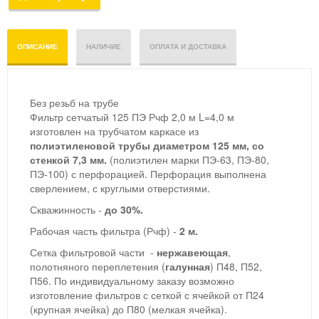
ОПИСАНИЕ
НАЛИЧИЕ
ОПЛАТА И ДОСТАВКА
Без резьб на трубе
Фильтр сетчатый 125 ПЭ Рчф 2,0 м L=4,0 м
изготовлен на трубчатом каркасе из
полиэтиленовой трубы
диаметром 125 мм, со
стенкой 7,3 мм.
(полиэтилен марки ПЭ-63, ПЭ-80,
ПЭ-100) с перфорацией. Перфорация выполнена
сверлением, с круглыми отверстиями.
Скважинность -
до 30%.
Рабочая часть фильтра (Рчф) -
2 м.
Сетка фильтровой части -
нержавеющая
,
полотняного переплетения (
галунная
) П48, П52,
П56. По индивидуальному заказу возможно
изготовление фильтров с сеткой с ячейкой от П24
(крупная ячейка) до П80 (мелкая ячейка).