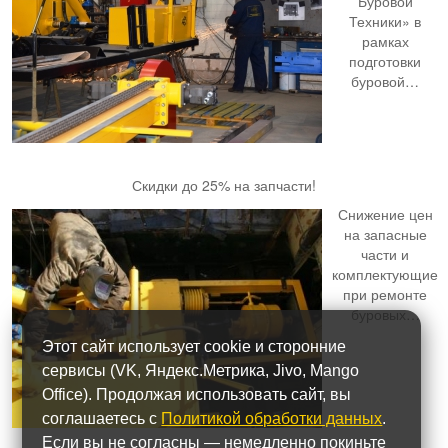
Буровой
Техники» в
рамках
подготовки
буровой…
Скидки до 25% на запчасти!
Снижение цен
на запасные
части и
комплектующие
при ремонте
буровых…
Этот сайт использует cookie и сторонние
сервисы (VK, Яндекс.Метрика, Jivo, Mango
Office). Продолжая использовать сайт, вы
соглашаетесь с
Политикой обработки данных
.
Если вы не согласны — немедленно покиньте