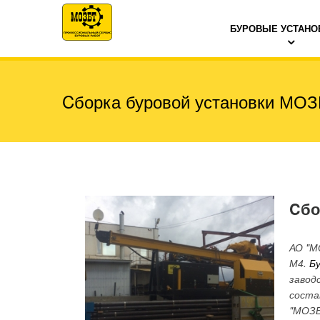
БУРОВЫЕ УСТАНО
Cборка буровой установки МО
Cбо
АО "М
М4.
Б
завод
соста
"МОЗБ