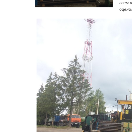
всем 
оцени